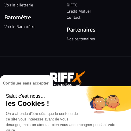
Voir la billetterie
RIFFX
Crédit Mutuel
Baromètre
Contact
Voir le Baromètre
Partenaires
Nos partenaires
Continuer sans accepter
Salut c'est nous...
les Cookies !
Suivez-
Suivez-
Nous
Nous
Nous
Nous
On a attendu d'être sûrs que le contenu de
ce site vous intéresse avant de vous
nous
nous
rejoindre
rejoindre
rejoindre
rejoi
déranger, mais on aimerait bien vous accompagner pendant votre
RIFFX l’écosystème du Crédit Mutuel dédié aux
visite...