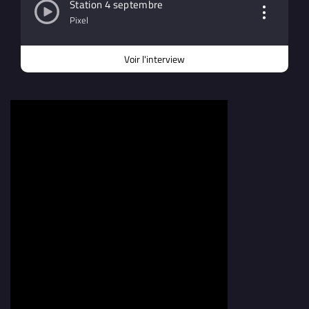
Station 4 septembre
Station
Pixel
4
septemb
Voir l'interview