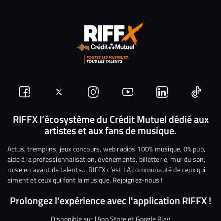
Suivez-
Suivez-
Nous
Nous
Nous
Nous
nous
nous
rejoindre
rejoindre
rejoindre
rejoi
RIFFX l’écosystème du Crédit Mutuel dédié aux
artistes et aux fans de musique.
sur
sur
sur
sur
sur
sur
Facebook
Twitter
Instagram
YouTube
Linkedin
Tikto
Actus, tremplins, jeux concours, web radios 100% musique, 0% pub,
aide à la professionnalisation, événements, billetterie, mur du son,
mise en avant de talents… RIFFX c’est LA communauté de ceux qui
aiment et ceux qui font la musique. Rejoignez-nous !
Prolongez l'expérience avec l'application RIFFX !
Disponible sur l'App Store et Google Play