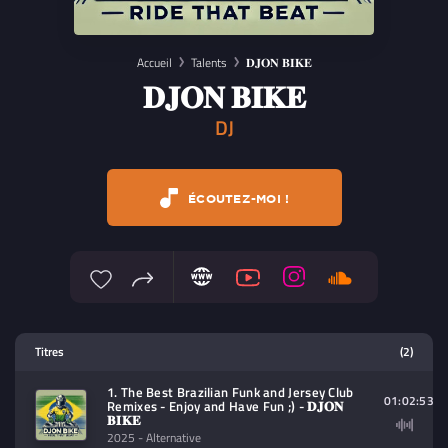
Accueil
Talents
𝐃𝐉𝐎𝐍 𝐁𝐈𝐊𝐄
𝐃𝐉𝐎𝐍 𝐁𝐈𝐊𝐄
DJ
ÉCOUTEZ-MOI !
Lecteur multimedia
Titres
(2)
Sélectionnez dans la playlist un
1. The Best Brazilian Funk and Jersey Club
contenu à lire (audio/video)
01:02:53
Remixes - Enjoy and Have Fun ;) - 𝐃𝐉𝐎𝐍
𝐁𝐈𝐊𝐄
2025
- Alternative