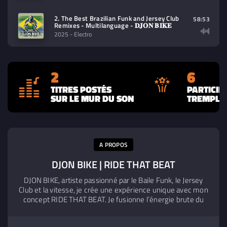
2. The Best Brazilian Funk and Jersey Club
58:53
Remixes - Multilanguage - 𝐃𝐉𝐎𝐍 𝐁𝐈𝐊𝐄
2025
- Electro
2
6
TITRES POSTÉS
PARTICIP
SUR LE MUR DU SON
TREMPLIN
A PROPOS
DJON BIKE | RIDE THAT BEAT
DJON BIKE, artiste passionné par le Baile Funk, le Jersey
Club et la vitesse, je crée une expérience unique avec mon
concept RIDE THAT BEAT. Je fusionne l’énergie brute du
Baile Funk avec l’adrénaline du moto ride, offrant à mon
public une expérience immersive où chaque transition