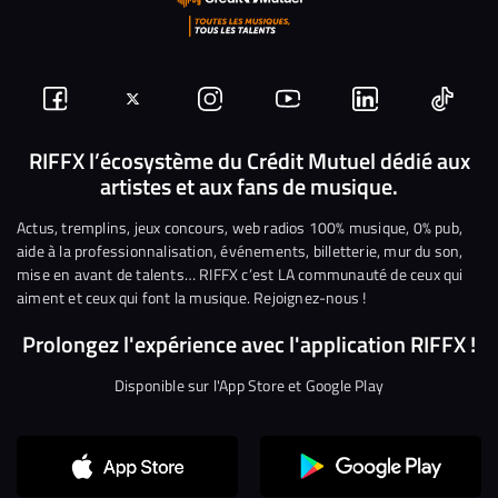
Suivez-
Suivez-
Nous
Nous
Nous
Nous
nous
nous
rejoindre
rejoindre
rejoindre
rejoi
RIFFX l’écosystème du Crédit Mutuel dédié aux
artistes et aux fans de musique.
sur
sur
sur
sur
sur
sur
Facebook
Twitter
Instagram
YouTube
Linkedin
Tikto
Actus, tremplins, jeux concours, web radios 100% musique, 0% pub,
aide à la professionnalisation, événements, billetterie, mur du son,
mise en avant de talents… RIFFX c’est LA communauté de ceux qui
aiment et ceux qui font la musique. Rejoignez-nous !
Prolongez l'expérience avec l'application RIFFX !
Disponible sur l'App Store et Google Play