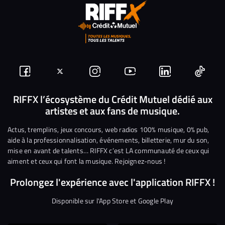
Suivez-
Suivez-
Nous
Nous
Nous
Nous
nous
nous
rejoindre
rejoindre
rejoindre
rejoi
RIFFX l’écosystème du Crédit Mutuel dédié aux
artistes et aux fans de musique.
sur
sur
sur
sur
sur
sur
Facebook
Twitter
Instagram
YouTube
Linkedin
Tikto
Actus, tremplins, jeux concours, web radios 100% musique, 0% pub,
aide à la professionnalisation, événements, billetterie, mur du son,
mise en avant de talents… RIFFX c’est LA communauté de ceux qui
aiment et ceux qui font la musique. Rejoignez-nous !
Prolongez l'expérience avec l'application RIFFX !
Disponible sur l'App Store et Google Play