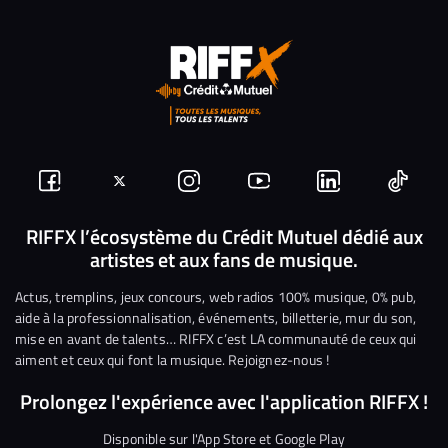
Suivez-
Suivez-
Nous
Nous
Nous
Nous
nous
nous
rejoindre
rejoindre
rejoindre
rejoi
RIFFX l’écosystème du Crédit Mutuel dédié aux
artistes et aux fans de musique.
sur
sur
sur
sur
sur
sur
Facebook
Twitter
Instagram
YouTube
Linkedin
Tikto
Actus, tremplins, jeux concours, web radios 100% musique, 0% pub,
aide à la professionnalisation, événements, billetterie, mur du son,
mise en avant de talents… RIFFX c’est LA communauté de ceux qui
aiment et ceux qui font la musique. Rejoignez-nous !
Prolongez l'expérience avec l'application RIFFX !
Disponible sur l'App Store et Google Play