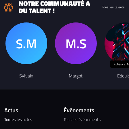
NOTRE COMMUNAUTÉ A
Tous les talents
DU TALENT !
Auteur / A
Sylvain
Margot
Edouk
Actus
Évènements
Toutes les actus
Tous les évènements