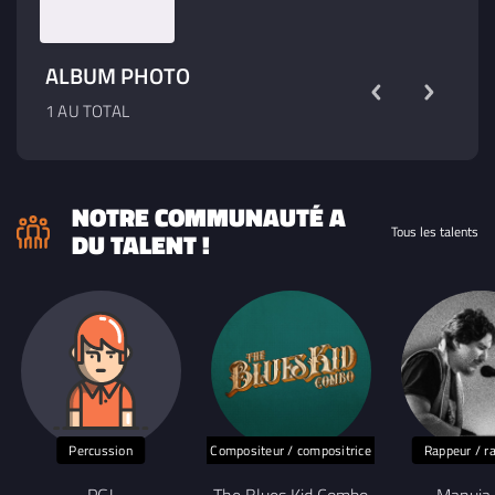
ALBUM PHOTO
1 AU TOTAL
NOTRE COMMUNAUTÉ A
Tous les talents
DU TALENT !
Percussion
Compositeur / compositrice
Rappeur / r
PGJ
The Blues Kid Combo
Manuia