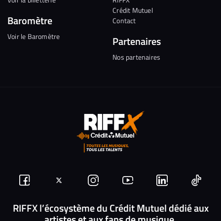
Crédit Mutuel
Baromètre
Contact
Voir le Baromètre
Partenaires
Nos partenaires
Suivez-
Suivez-
Nous
Nous
Nous
Nous
nous
nous
rejoindre
rejoindre
rejoindre
rejoi
RIFFX l’écosystème du Crédit Mutuel dédié aux
artistes et aux fans de musique.
sur
sur
sur
sur
sur
sur