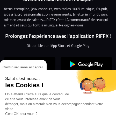
Facebook
Twitter
Instagram
YouTube
Linkedin
Tikto
Actus, tremplins, jeux concours, web radios 100% musique, 0% pub,
aide à la professionnalisation, événements, billetterie, mur du son,
mise en avant de talents… RIFFX c’est LA communauté de ceux qui
aiment et ceux qui font la musique. Rejoignez-nous !
Prolongez l'expérience avec l'application RIFFX !
Disponible sur l'App Store et Google Play
Continuer sans accepter
Salut c'est nous...
les Cookies !
Confidentialité
Gestion des cookies
On a attendu d'être sûrs que le contenu de
ce site vous intéresse avant de vous
Conditions générales d’utilisation
Mentions légales
déranger, mais on aimerait bien vous accompagner pendant votre
visite...
Aide en ligne
Crédit Mutuel
Inscription
×
ouvrez les webradios RIFFX
C'est OK pour vous ?