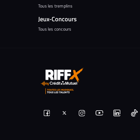
Tous les tremplins
Jeux-Concours
Tous les concours
Suivez-
Suivez-
Nous
Nous
N
Nous
nous
rejoindre
rejoindr
nous
rejoindre
r
sur
sur
sur
sur
sur
s