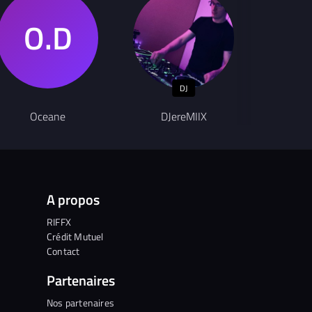
DJ
Chanteur
Oceane
DJereMIIX
Mist
A propos
RIFFX
Crédit Mutuel
Contact
Partenaires
Nos partenaires