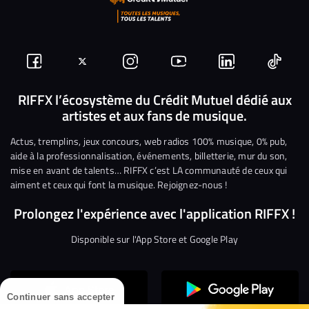
Suivez-
Suivez-
Nous
Nous
Nous
Nous
nous
nous
rejoindre
rejoindre
rejoindre
rejoi
RIFFX l’écosystème du Crédit Mutuel dédié aux
artistes et aux fans de musique.
sur
sur
sur
sur
sur
sur
Facebook
Twitter
Instagram
YouTube
Linkedin
Tikto
Actus, tremplins, jeux concours, web radios 100% musique, 0% pub,
aide à la professionnalisation, événements, billetterie, mur du son,
mise en avant de talents… RIFFX c’est LA communauté de ceux qui
aiment et ceux qui font la musique. Rejoignez-nous !
Prolongez l'expérience avec l'application RIFFX !
Disponible sur l'App Store et Google Play
Continuer sans accepter