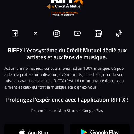
Suivez-
Suivez-
Nous
Nous
Nous
Nous
nous
nous
rejoindre
rejoindre
rejoindre
rejoi
RIFFX l’écosystème du Crédit Mutuel dédié aux
artistes et aux fans de musique.
sur
sur
sur
sur
sur
sur
Facebook
Twitter
Instagram
YouTube
Linkedin
Tikto
Actus, tremplins, jeux concours, web radios 100% musique, 0% pub,
aide à la professionnalisation, événements, billetterie, mur du son,
mise en avant de talents… RIFFX c’est LA communauté de ceux qui
aiment et ceux qui font la musique. Rejoignez-nous !
Prolongez l'expérience avec l'application RIFFX !
Disponible sur l'App Store et Google Play