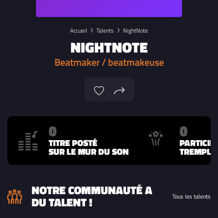
Accueil
Talents
NightNote
NIGHTNOTE
Beatmaker / beatmakeuse
0
0
TITRE POSTÉ
PARTICIP
SUR LE MUR DU SON
TREMPLIN
NOTRE COMMUNAUTÉ A
Tous les talents
DU TALENT !