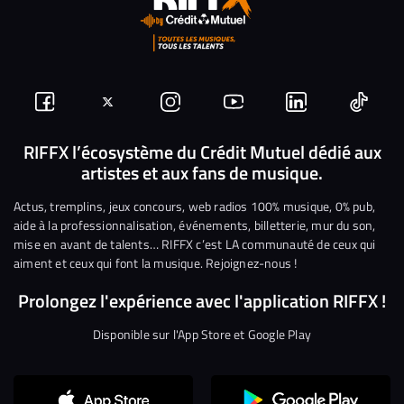
Suivez-
Suivez-
Nous
Nous
Nous
Nous
nous
nous
rejoindre
rejoindre
rejoindre
rejoi
RIFFX l’écosystème du Crédit Mutuel dédié aux
artistes et aux fans de musique.
sur
sur
sur
sur
sur
sur
Facebook
Twitter
Instagram
YouTube
Linkedin
Tikto
Actus, tremplins, jeux concours, web radios 100% musique, 0% pub,
aide à la professionnalisation, événements, billetterie, mur du son,
mise en avant de talents… RIFFX c’est LA communauté de ceux qui
aiment et ceux qui font la musique. Rejoignez-nous !
Prolongez l'expérience avec l'application RIFFX !
Disponible sur l'App Store et Google Play