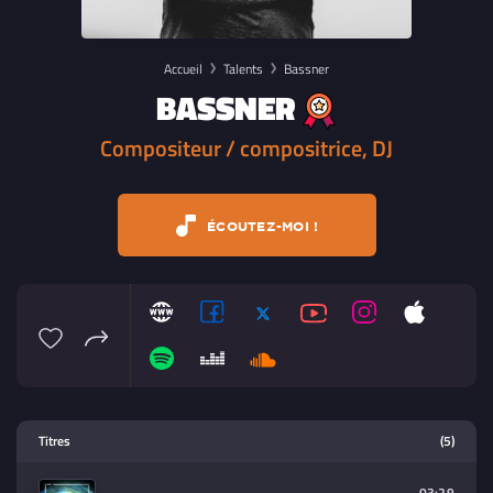
Accueil
Talents
Bassner
BASSNER
Compositeur / compositrice, DJ
ÉCOUTEZ-MOI !
Lecteur multimedia
Titres
(5)
Sélectionnez dans la playlist un
contenu à lire (audio/video)
03:29