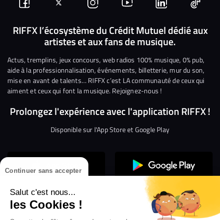
Suivez-
Suivez-
Nous
Nous
Nous
Nous
nous
nous
rejoindre
rejoindre
rejoindre
rejoi
RIFFX l’écosystème du Crédit Mutuel dédié aux
artistes et aux fans de musique.
sur
sur
sur
sur
sur
sur
Facebook
Twitter
Instagram
YouTube
Linkedin
Tikto
Actus, tremplins, jeux concours, web radios 100% musique, 0% pub,
aide à la professionnalisation, événements, billetterie, mur du son,
mise en avant de talents… RIFFX c’est LA communauté de ceux qui
aiment et ceux qui font la musique. Rejoignez-nous !
Prolongez l'expérience avec l'application RIFFX !
Disponible sur l'App Store et Google Play
Continuer sans accepter
Salut c'est nous...
les Cookies !