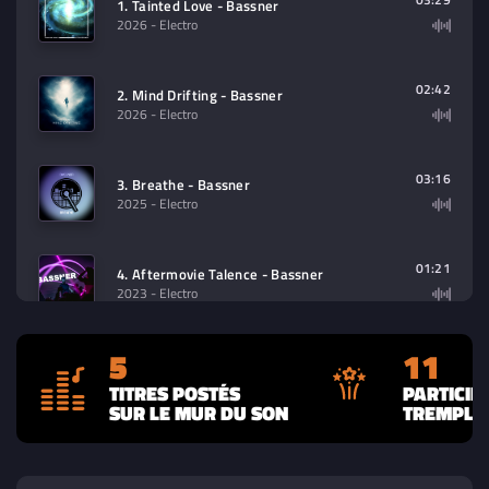
1. Tainted Love - Bassner
2026
- Electro
02:42
2. Mind Drifting - Bassner
2026
- Electro
03:16
3. Breathe - Bassner
2025
- Electro
01:21
4. Aftermovie Talence - Bassner
2023
- Electro
5
11
43:17
5. Riffx Francofolies - Bassner
2023
- Electro
TITRES POSTÉS
PARTICIP
SUR LE MUR DU SON
TREMPLIN