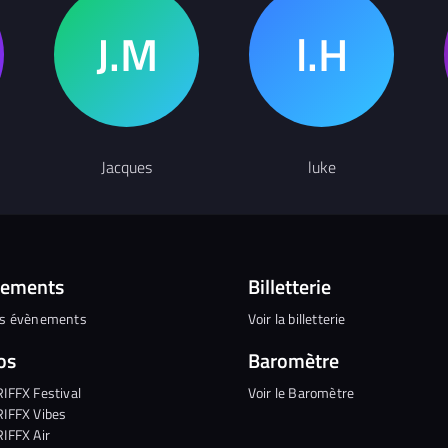
Jacques
luke
nements
Billetterie
es évènements
Voir la billetterie
os
Baromètre
RIFFX Festival
Voir le Baromètre
RIFFX Vibes
RIFFX Air