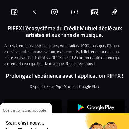
Suivez-
Suivez-
Nous
Nous
Nous
Nous
nous
nous
rejoindre
rejoindre
rejoindre
rejoi
RIFFX l’écosystème du Crédit Mutuel dédié aux
artistes et aux fans de musique.
sur
sur
sur
sur
sur
sur
Facebook
Twitter
Instagram
YouTube
Linkedin
Tikto
Actus, tremplins, jeux concours, web radios 100% musique, 0% pub,
aide à la professionnalisation, événements, billetterie, mur du son,
mise en avant de talents… RIFFX c’est LA communauté de ceux qui
aiment et ceux qui font la musique. Rejoignez-nous !
Prolongez l'expérience avec l'application RIFFX !
Disponible sur l'App Store et Google Play
Continuer sans accepter
Salut c'est nous...