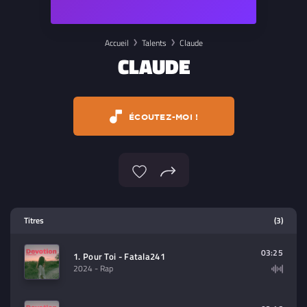
Accueil
Talents
Claude
CLAUDE
ÉCOUTEZ-MOI !
Lecteur multimedia
Titres
(3)
Sélectionnez dans la playlist un
contenu à lire (audio/video)
03:25
1. Pour Toi - Fatala241
2024
- Rap