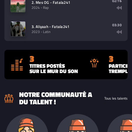
02:16
2. Mes OG - Fatala241
2024
- Rap
03:30
3. Aliyaah - Fatala241
2023
- Latin
3
3
TITRES POSTÉS
PARTICIP
SUR LE MUR DU SON
TREMPLIN
NOTRE COMMUNAUTÉ A
Tous les talents
DU TALENT !