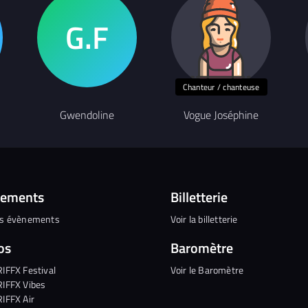
Chanteur / chanteuse
Gwendoline
Vogue Joséphine
nements
Billetterie
es évènements
Voir la billetterie
os
Baromètre
RIFFX Festival
Voir le Baromètre
RIFFX Vibes
RIFFX Air