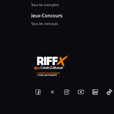
Tous les tremplins
Jeux-Concours
Tous les concours
Suivez-
Suivez-
Nous
Nous
N
Nous
nous
rejoindre
rejoindr
nous
rejoindre
r
sur
sur
sur
sur
sur
s