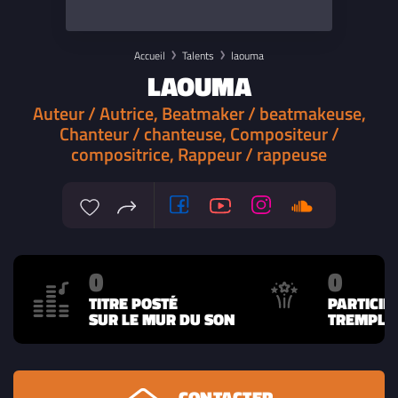
Accueil
Talents
laouma
LAOUMA
Auteur / Autrice, Beatmaker / beatmakeuse,
Chanteur / chanteuse, Compositeur /
compositrice, Rappeur / rappeuse
0
0
TITRE POSTÉ
PARTICIP
SUR LE MUR DU SON
TREMPLIN
CONTACTER