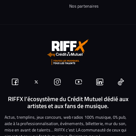
Nos partenaires
Suivez-
Suivez-
Nous
Nous
Nous
Nous
nous
nous
rejoindre
rejoindre
rejoindre
rejoi
RIFFX l’écosystème du Crédit Mutuel dédié aux
artistes et aux fans de musique.
sur
sur
sur
sur
sur
sur
Facebook
Twitter
Instagram
YouTube
Linkedin
Tikto
Actus, tremplins, jeux concours, web radios 100% musique, 0% pub,
aide à la professionnalisation, événements, billetterie, mur du son,
mise en avant de talents… RIFFX c’est LA communauté de ceux qui