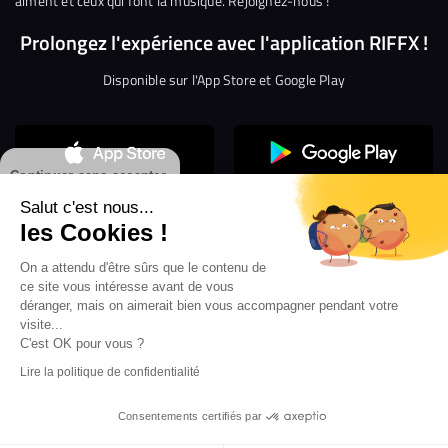
aiment et ceux qui font la musique. Rejoignez-nous !
Prolongez l'expérience avec l'application RIFFX !
Disponible sur l'App Store et Google Play
Continuer sans accepter
Salut c'est nous...
les Cookies !
On a attendu d'être sûrs que le contenu de
Confidentialité
Gestion des cookies
ce site vous intéresse avant de vous
Conditions générales d’utilisation
Mentions légales
déranger, mais on aimerait bien vous accompagner pendant votre
visite...
Aide en ligne
Crédit Mutuel
Inscription
×
ouvrez les webradios RIFFX
C'est OK pour vous ?
Accessibilité : non conforme
ez en exclusivité sur VIBES le titre de la révé
Lire la politique de confidentialité
Politique de divulgation de vulnérabilités
tion RIFFX DJ DROZO, "One More Time" (feat.
er x MC Luana)
Consentements certifiés par