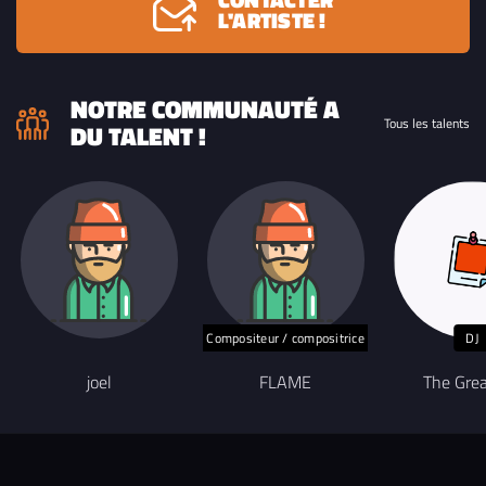
L'ARTISTE !
NOTRE COMMUNAUTÉ A
Tous les talents
DU TALENT !
Compositeur / compositrice
DJ
joel
FLAME
The Gre