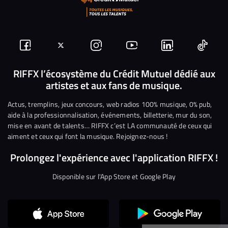
Suivez-
Suivez-
Nous
Nous
Nous
Nous
nous
nous
rejoindre
rejoindre
rejoindre
rejoi
RIFFX l’écosystème du Crédit Mutuel dédié aux
artistes et aux fans de musique.
sur
sur
sur
sur
sur
sur
Facebook
Twitter
Instagram
YouTube
Linkedin
Tikto
Actus, tremplins, jeux concours, web radios 100% musique, 0% pub,
aide à la professionnalisation, événements, billetterie, mur du son,
mise en avant de talents… RIFFX c’est LA communauté de ceux qui
aiment et ceux qui font la musique. Rejoignez-nous !
Prolongez l'expérience avec l'application RIFFX !
Disponible sur l'App Store et Google Play
Continuer sans accepter