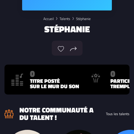
Accueil
Talents
Stéphanie
STÉPHANIE
0
0
TITRE POSTÉ
PARTICIP
SUR LE MUR DU SON
TREMPLIN
NOTRE COMMUNAUTÉ A
Tous les talents
DU TALENT !