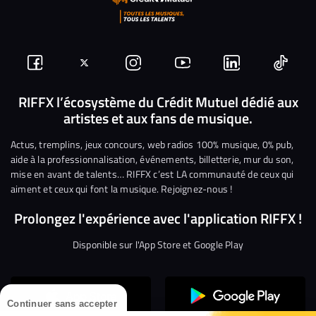
Suivez-
Suivez-
Nous
Nous
Nous
Nous
nous
nous
rejoindre
rejoindre
rejoindre
rejoi
RIFFX l’écosystème du Crédit Mutuel dédié aux
artistes et aux fans de musique.
sur
sur
sur
sur
sur
sur
Facebook
Twitter
Instagram
YouTube
Linkedin
Tikto
Actus, tremplins, jeux concours, web radios 100% musique, 0% pub,
aide à la professionnalisation, événements, billetterie, mur du son,
mise en avant de talents… RIFFX c’est LA communauté de ceux qui
aiment et ceux qui font la musique. Rejoignez-nous !
Prolongez l'expérience avec l'application RIFFX !
Disponible sur l'App Store et Google Play
Continuer sans accepter