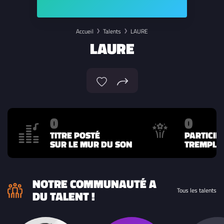
Accueil
Talents
LAURE
LAURE
0
0
TITRE POSTÉ
PARTICIP
SUR LE MUR DU SON
TREMPLIN
NOTRE COMMUNAUTÉ A
Tous les talents
DU TALENT !