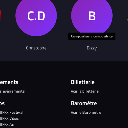
Compositeur / compositrice
Christophe
Bizzy
nements
Billetterie
es évènements
Voir la billetterie
os
Baromètre
RIFFX Festival
Voir le Baromètre
RIFFX Vibes
RIFFX Air