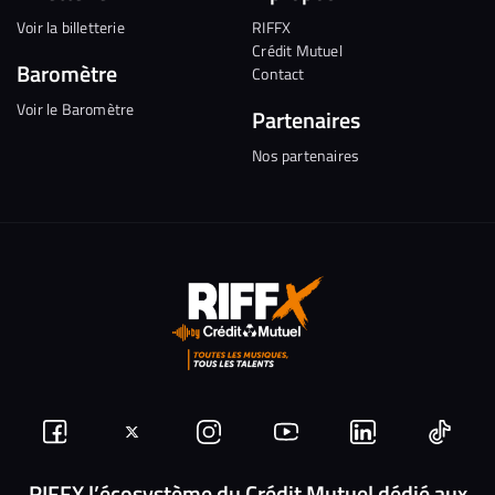
Voir la billetterie
RIFFX
Crédit Mutuel
Baromètre
Contact
Voir le Baromètre
Partenaires
Nos partenaires
Suivez-
Suivez-
Nous
Nous
Nous
Nous
nous
nous
rejoindre
rejoindre
rejoindre
rejoi
RIFFX l’écosystème du Crédit Mutuel dédié aux