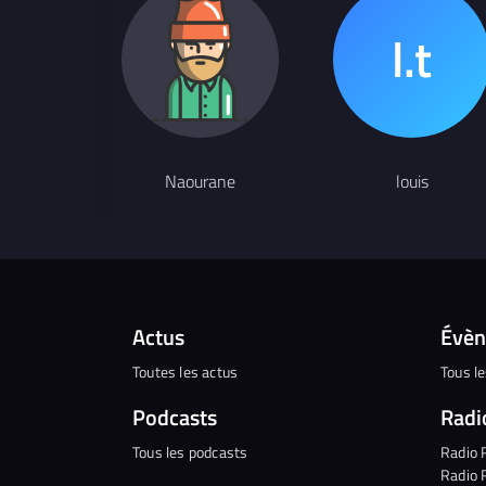
Naourane
louis
Actus
Évè
Toutes les actus
Tous l
Podcasts
Radi
Tous les podcasts
Radio 
Radio 