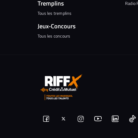
Tremplins
Radio 
Tous les tremplins
Jeux-Concours
Tous les concours
Suivez-
Suivez-
Nous
Nous
N
Nous
nous
rejoindre
rejoindr
nous
rejoindre
r