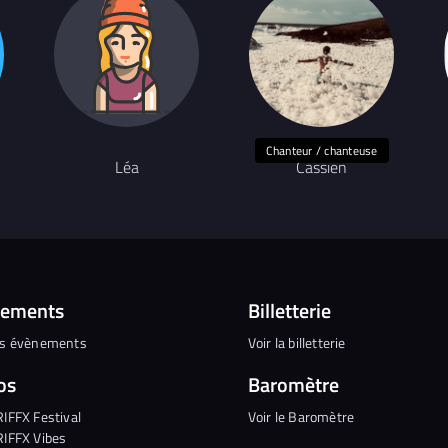
Chanteur / chanteuse
Léa
Cassien
nements
Billetterie
es évènements
Voir la billetterie
os
Baromètre
RIFFX Festival
Voir le Baromètre
RIFFX Vibes