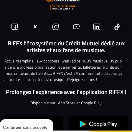
Suivez-
Suivez-
Nous
Nous
Nous
Nous
nous
nous
rejoindre
rejoindre
rejoindre
rejoi
RIFFX l’écosystème du Crédit Mutuel dédié aux
artistes et aux fans de musique.
sur
sur
sur
sur
sur
sur
Facebook
Twitter
Instagram
YouTube
Linkedin
Tikto
Actus, tremplins, jeux concours, web radios 100% musique, 0% pub,
aide à la professionnalisation, événements, billetterie, mur du son,
mise en avant de talents… RIFFX c’est LA communauté de ceux qui
aiment et ceux qui font la musique. Rejoignez-nous !
Prolongez l'expérience avec l'application RIFFX !
Disponible sur l'App Store et Google Play
Continuer sans accepter