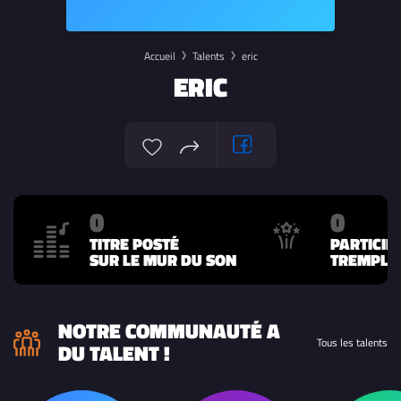
Accueil
Talents
eric
ERIC
0
0
TITRE POSTÉ
PARTICIP
SUR LE MUR DU SON
TREMPLIN
NOTRE COMMUNAUTÉ A
Tous les talents
DU TALENT !