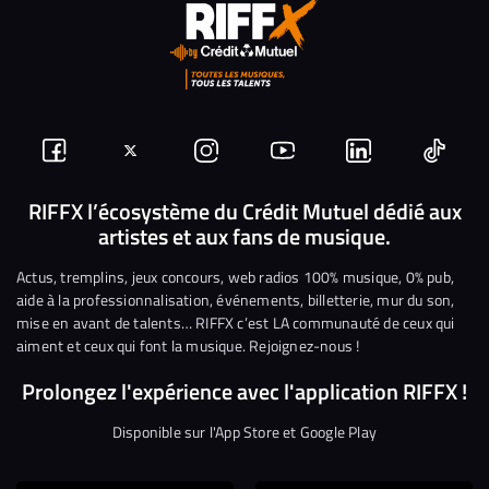
Suivez-
Suivez-
Nous
Nous
Nous
Nous
nous
nous
rejoindre
rejoindre
rejoindre
rejoi
RIFFX l’écosystème du Crédit Mutuel dédié aux
artistes et aux fans de musique.
sur
sur
sur
sur
sur
sur
Facebook
Twitter
Instagram
YouTube
Linkedin
Tikto
Actus, tremplins, jeux concours, web radios 100% musique, 0% pub,
aide à la professionnalisation, événements, billetterie, mur du son,
mise en avant de talents… RIFFX c’est LA communauté de ceux qui
aiment et ceux qui font la musique. Rejoignez-nous !
Prolongez l'expérience avec l'application RIFFX !
Disponible sur l'App Store et Google Play