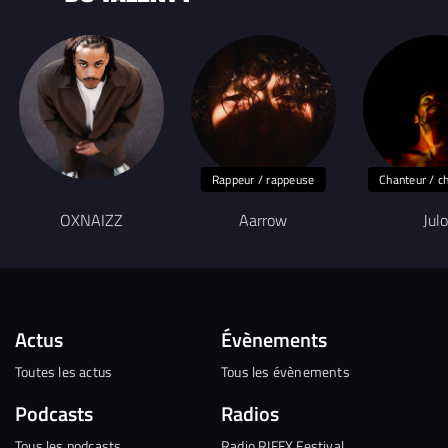
Rappeur / rappeuse
Chanteur / c
OXNAIZZ
Aarrow
Julo
Actus
Évènements
Toutes les actus
Tous les évènements
Podcasts
Radios
Tous les podcasts
Radio RIFFX Festival