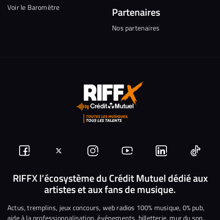
Voir le Baromètre
Partenaires
Nos partenaires
Suivez-
Suivez-
Nous
Nous
Nous
Nous
nous
nous
rejoindre
rejoindre
rejoindre
rejoi
RIFFX l’écosystème du Crédit Mutuel dédié aux
artistes et aux fans de musique.
sur
sur
sur
sur
sur
sur
Facebook
Twitter
Instagram
YouTube
Linkedin
Tikto
Actus, tremplins, jeux concours, web radios 100% musique, 0% pub,
aide à la professionnalisation, événements, billetterie, mur du son,