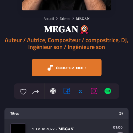
Accueil
Talents
𝐌𝐄𝐆𝐀𝐍
𝐌𝐄𝐆𝐀𝐍
Auteur / Autrice, Compositeur / compositrice, DJ,
Ingénieur son / Ingénieure son
ÉCOUTEZ-MOI !
Lecteur multimedia
Titres
(5)
Sélectionnez dans la playlist un
contenu à lire (audio/video)
01:00
1. LPDP 2022 - 𝐌𝐄𝐆𝐀𝐍