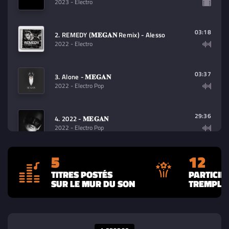
2023
- Electro
03:18
2. REMEDY (𝐌𝐄𝐆𝐀𝐍 Remix) - Alesso
2022
- Electro
03:37
3. Alone - 𝐌𝐄𝐆𝐀𝐍
2022
- Electro Pop
29:36
4. 2022 - 𝐌𝐄𝐆𝐀𝐍
2022
- Electro Pop
5
12
5. Can't Get You Out Of My Head (Edit) -
02:57
𝐌𝐄𝐆𝐀𝐍, Crisologo, NVRT
TITRES POSTÉS
PARTICIP
2022
- Electro Pop
SUR LE MUR DU SON
TREMPLIN