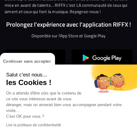
mise en avant de talents… RIFFX c’est LA communauté de ceux qui
aiment et ceux qui font la musique. Rejoignez-nous !
Prolongez l'expérience avec l'application RIFFX !
Disponible sur l'App Store et Google Play
Continuer sans accepter
Salut c'est nous...
les Cookies !
On a attendu d'être sûrs que le contenu de
Confidentialité
Gestion des cookies
ce site vous intéresse avant de vous
Conditions générales d’utilisation
Mentions légales
déranger, mais on aimerait bien vous accompagner pendant votre
visite...
Aide en ligne
Crédit Mutuel
Inscription
×
ouvrez les webradios RIFFX
C'est OK pour vous ?
Accessibilité : non conforme
ez en exclusivité sur VIBES le titre de la révé
Lire la politique de confidentialité
Politique de divulgation de vulnérabilités
tion RIFFX DJ DROZO, "One More Time" (feat.