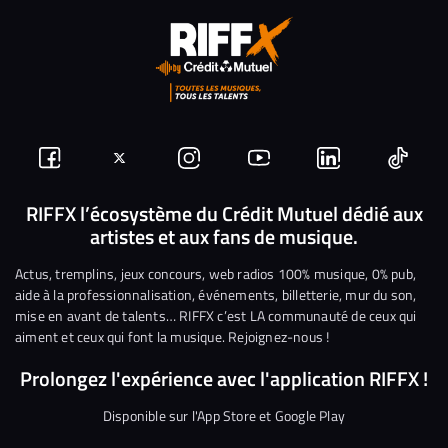
Suivez-
Suivez-
Nous
Nous
Nous
Nous
nous
nous
rejoindre
rejoindre
rejoindre
rejoi
RIFFX l’écosystème du Crédit Mutuel dédié aux
artistes et aux fans de musique.
sur
sur
sur
sur
sur
sur
Facebook
Twitter
Instagram
YouTube
Linkedin
Tikto
Actus, tremplins, jeux concours, web radios 100% musique, 0% pub,
aide à la professionnalisation, événements, billetterie, mur du son,
mise en avant de talents… RIFFX c’est LA communauté de ceux qui
aiment et ceux qui font la musique. Rejoignez-nous !
Prolongez l'expérience avec l'application RIFFX !
Disponible sur l'App Store et Google Play