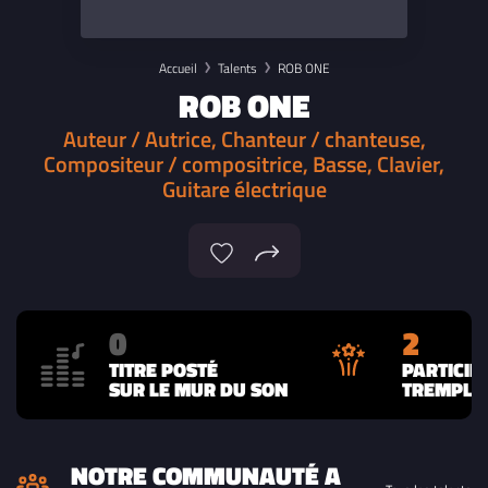
Accueil
Talents
ROB ONE
ROB ONE
Auteur / Autrice, Chanteur / chanteuse,
Compositeur / compositrice, Basse, Clavier,
Guitare électrique
0
2
TITRE POSTÉ
PARTICIP
SUR LE MUR DU SON
TREMPLIN
NOTRE COMMUNAUTÉ A