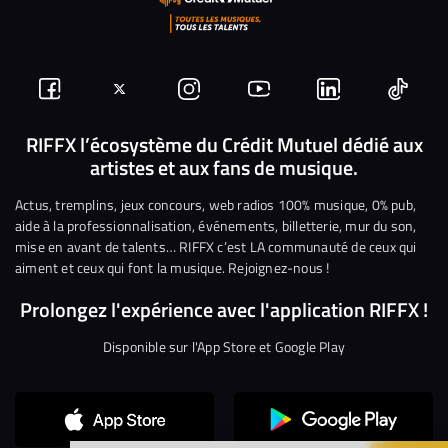
Suivez-
Suivez-
Nous
Nous
Nous
Nous
nous
nous
rejoindre
rejoindre
rejoindre
rejoi
RIFFX l’écosystème du Crédit Mutuel dédié aux
artistes et aux fans de musique.
sur
sur
sur
sur
sur
sur
Facebook
Twitter
Instagram
YouTube
Linkedin
Tikto
Actus, tremplins, jeux concours, web radios 100% musique, 0% pub,
aide à la professionnalisation, événements, billetterie, mur du son,
mise en avant de talents… RIFFX c’est LA communauté de ceux qui
aiment et ceux qui font la musique. Rejoignez-nous !
Prolongez l'expérience avec l'application RIFFX !
Disponible sur l'App Store et Google Play
Continuer sans accepter