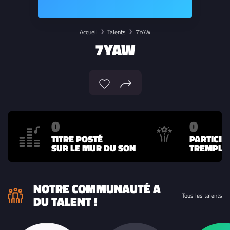
Accueil
Talents
7YAW
7YAW
0
0
TITRE POSTÉ
PARTICIP
SUR LE MUR DU SON
TREMPLIN
NOTRE COMMUNAUTÉ A
Tous les talents
DU TALENT !