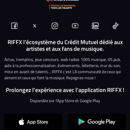
Suivez-
Suivez-
Nous
Nous
Nous
Nous
nous
nous
rejoindre
rejoindre
rejoindre
rejoi
RIFFX l’écosystème du Crédit Mutuel dédié aux
artistes et aux fans de musique.
sur
sur
sur
sur
sur
sur
Facebook
Twitter
Instagram
YouTube
Linkedin
Tikto
Actus, tremplins, jeux concours, web radios 100% musique, 0% pub,
aide à la professionnalisation, événements, billetterie, mur du son,
mise en avant de talents… RIFFX c’est LA communauté de ceux qui
aiment et ceux qui font la musique. Rejoignez-nous !
Prolongez l'expérience avec l'application RIFFX !
Disponible sur l'App Store et Google Play