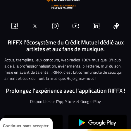
Suivez-
Suivez-
Nous
Nous
Nous
Nous
nous
nous
rejoindre
rejoindre
rejoindre
rejoi
RIFFX l’écosystème du Crédit Mutuel dédié aux
artistes et aux fans de musique.
sur
sur
sur
sur
sur
sur
Facebook
Twitter
Instagram
YouTube
Linkedin
Tikto
Actus, tremplins, jeux concours, web radios 100% musique, 0% pub,
aide à la professionnalisation, événements, billetterie, mur du son,
mise en avant de talents… RIFFX c’est LA communauté de ceux qui
aiment et ceux qui font la musique. Rejoignez-nous !
Prolongez l'expérience avec l'application RIFFX !
Disponible sur l'App Store et Google Play
Continuer sans accepter