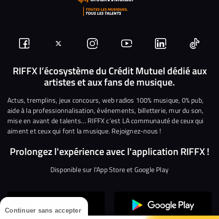
Suivez-
Suivez-
Nous
Nous
Nous
Nous
nous
nous
rejoindre
rejoindre
rejoindre
rejoi
RIFFX l’écosystème du Crédit Mutuel dédié aux
artistes et aux fans de musique.
sur
sur
sur
sur
sur
sur
Facebook
Twitter
Instagram
YouTube
Linkedin
Tikto
Actus, tremplins, jeux concours, web radios 100% musique, 0% pub,
aide à la professionnalisation, événements, billetterie, mur du son,
mise en avant de talents… RIFFX c’est LA communauté de ceux qui
aiment et ceux qui font la musique. Rejoignez-nous !
Prolongez l'expérience avec l'application RIFFX !
Disponible sur l'App Store et Google Play
Continuer sans accepter