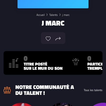
Accueil
Talents
j marc
J MARC
0
0
TITRE POSTÉ
PARTICIP
SUR LE MUR DU SON
TREMPLIN
NOTRE COMMUNAUTÉ A
Tous les talents
DU TALENT !