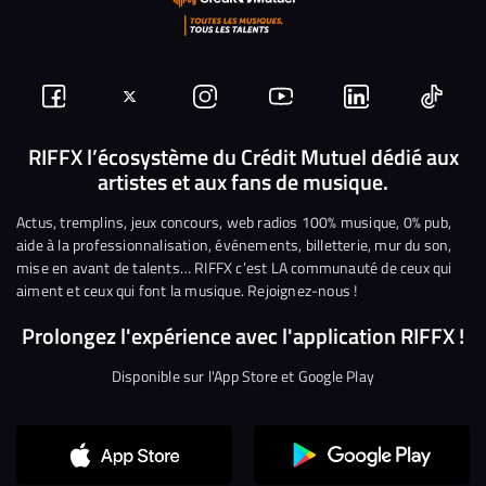
Suivez-
Suivez-
Nous
Nous
Nous
Nous
nous
nous
rejoindre
rejoindre
rejoindre
rejoi
RIFFX l’écosystème du Crédit Mutuel dédié aux
artistes et aux fans de musique.
sur
sur
sur
sur
sur
sur
Facebook
Twitter
Instagram
YouTube
Linkedin
Tikto
Actus, tremplins, jeux concours, web radios 100% musique, 0% pub,
aide à la professionnalisation, événements, billetterie, mur du son,
mise en avant de talents… RIFFX c’est LA communauté de ceux qui
aiment et ceux qui font la musique. Rejoignez-nous !
Prolongez l'expérience avec l'application RIFFX !
Disponible sur l'App Store et Google Play