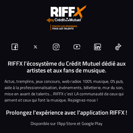
Suivez-
Suivez-
Nous
Nous
Nous
Nous
nous
nous
rejoindre
rejoindre
rejoindre
rejoi
RIFFX l’écosystème du Crédit Mutuel dédié aux
artistes et aux fans de musique.
sur
sur
sur
sur
sur
sur
Facebook
Twitter
Instagram
YouTube
Linkedin
Tikto
Actus, tremplins, jeux concours, web radios 100% musique, 0% pub,
aide à la professionnalisation, événements, billetterie, mur du son,
mise en avant de talents… RIFFX c’est LA communauté de ceux qui
aiment et ceux qui font la musique. Rejoignez-nous !
Prolongez l'expérience avec l'application RIFFX !
Disponible sur l'App Store et Google Play