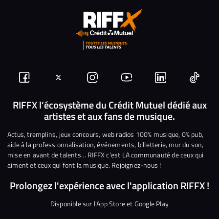
Suivez-
Suivez-
Nous
Nous
Nous
Nous
nous
nous
rejoindre
rejoindre
rejoindre
rejoi
RIFFX l’écosystème du Crédit Mutuel dédié aux
artistes et aux fans de musique.
sur
sur
sur
sur
sur
sur
Facebook
Twitter
Instagram
YouTube
Linkedin
Tikto
Actus, tremplins, jeux concours, web radios 100% musique, 0% pub,
aide à la professionnalisation, événements, billetterie, mur du son,
mise en avant de talents… RIFFX c’est LA communauté de ceux qui
aiment et ceux qui font la musique. Rejoignez-nous !
Prolongez l'expérience avec l'application RIFFX !
Disponible sur l'App Store et Google Play