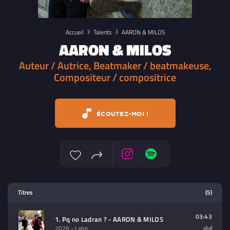
Accueil
Talents
AARON & MILOS
AARON & MILOS
Auteur / Autrice, Beatmaker / beatmakeuse,
Compositeur / compositrice
ÉCOUTEZ-MOI !
Lecteur multimedia
Titres
(5)
Sélectionnez dans la playlist un
contenu à lire (audio/video)
03:43
1. Pq no Ladran ? - AARON & MILOS
2026
- Latin