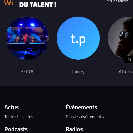
Tous les talents
DU TALENT !
DJ
BELYA
thierry
Afterm
Actus
Évènements
Toutes les actus
Tous les évènements
Podcasts
Radios