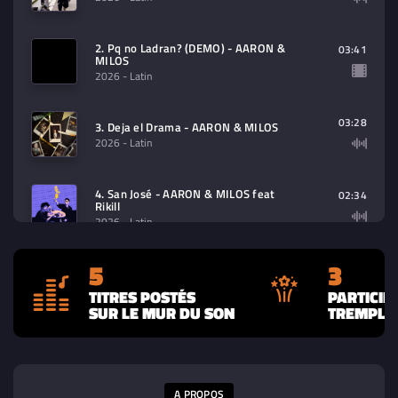
2. Pq no Ladran? (DEMO) - AARON &
03:41
MILOS
2026
- Latin
03:28
3. Deja el Drama - AARON & MILOS
2026
- Latin
4. San José - AARON & MILOS feat
02:34
Rikill
2026
- Latin
5
3
5. Solo Quería un Beso - AARON &
03:08
MILOS
TITRES POSTÉS
PARTICIP
2026
- Latin
SUR LE MUR DU SON
TREMPLIN
A PROPOS