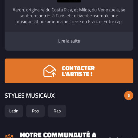
Aaron, originaire du Costa Rica, et Milos, du Venezuela, se
sont rencontrés à Paris et cultivent ensemble une
musique latino-américaine créée en France. Entre rap,
rythmes latins et production moderne, leur univers crée
une énergie dansante portée par leurs identités
culturelles, qu’ils revendiquent et réinterprètent depuis la
Lire la suite
scène française.
CONTACTER
L'ARTISTE !
STYLES MUSICAUX
3
Latin
Pop
Rap
NOTRE COMMUNAUTÉ A