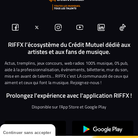
Suivez-
Suivez-
Nous
Nous
Nous
Nous
nous
nous
rejoindre
rejoindre
rejoindre
rejoi
RIFFX l’écosystème du Crédit Mutuel dédié aux
artistes et aux fans de musique.
sur
sur
sur
sur
sur
sur
Facebook
Twitter
Instagram
YouTube
Linkedin
Tikto
Actus, tremplins, jeux concours, web radios 100% musique, 0% pub,
aide à la professionnalisation, événements, billetterie, mur du son,
mise en avant de talents… RIFFX c’est LA communauté de ceux qui
aiment et ceux qui font la musique. Rejoignez-nous !
Prolongez l'expérience avec l'application RIFFX !
Disponible sur l'App Store et Google Play
Continuer sans accepter