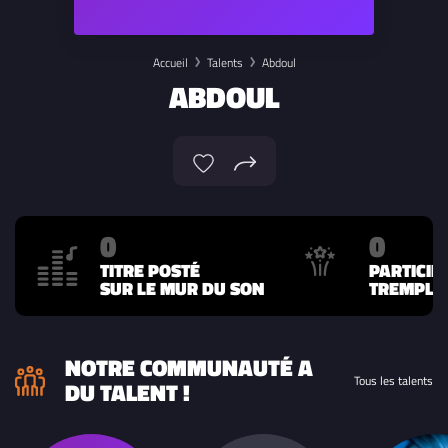
Accueil
Talents
Abdoul
ABDOUL
0
0
TITRE POSTÉ
PARTICIP
SUR LE MUR DU SON
TREMPLIN
NOTRE COMMUNAUTÉ A
Tous les talents
DU TALENT !