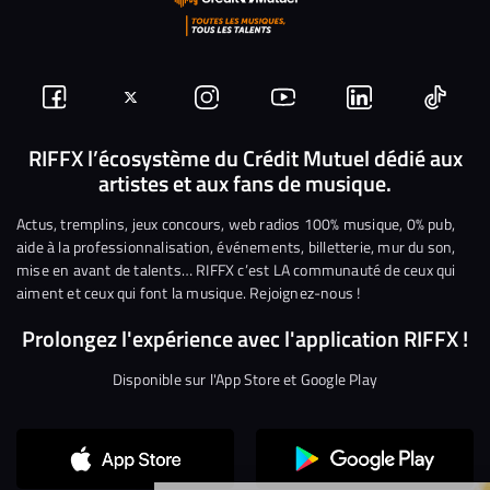
Suivez-
Suivez-
Nous
Nous
Nous
Nous
nous
nous
rejoindre
rejoindre
rejoindre
rejoi
RIFFX l’écosystème du Crédit Mutuel dédié aux
artistes et aux fans de musique.
sur
sur
sur
sur
sur
sur
Facebook
Twitter
Instagram
YouTube
Linkedin
Tikto
Actus, tremplins, jeux concours, web radios 100% musique, 0% pub,
aide à la professionnalisation, événements, billetterie, mur du son,
mise en avant de talents… RIFFX c’est LA communauté de ceux qui
aiment et ceux qui font la musique. Rejoignez-nous !
Prolongez l'expérience avec l'application RIFFX !
Disponible sur l'App Store et Google Play
Continuer sans accepter