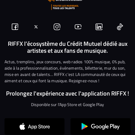
Suivez-
Suivez-
Nous
Nous
Nous
Nous
nous
nous
rejoindre
rejoindre
rejoindre
rejoi
RIFFX l’écosystème du Crédit Mutuel dédié aux
artistes et aux fans de musique.
sur
sur
sur
sur
sur
sur
Facebook
Twitter
Instagram
YouTube
Linkedin
Tikto
Actus, tremplins, jeux concours, web radios 100% musique, 0% pub,
aide à la professionnalisation, événements, billetterie, mur du son,
mise en avant de talents… RIFFX c’est LA communauté de ceux qui
aiment et ceux qui font la musique. Rejoignez-nous !
Prolongez l'expérience avec l'application RIFFX !
Disponible sur l'App Store et Google Play