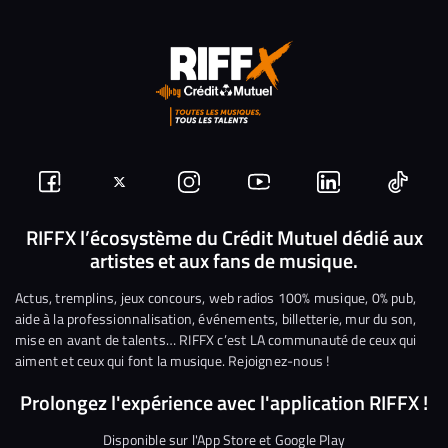
Suivez-
Suivez-
Nous
Nous
Nous
Nous
nous
nous
rejoindre
rejoindre
rejoindre
rejoi
RIFFX l’écosystème du Crédit Mutuel dédié aux
artistes et aux fans de musique.
sur
sur
sur
sur
sur
sur
Facebook
Twitter
Instagram
YouTube
Linkedin
Tikto
Actus, tremplins, jeux concours, web radios 100% musique, 0% pub,
aide à la professionnalisation, événements, billetterie, mur du son,
mise en avant de talents… RIFFX c’est LA communauté de ceux qui
aiment et ceux qui font la musique. Rejoignez-nous !
Prolongez l'expérience avec l'application RIFFX !
Disponible sur l'App Store et Google Play