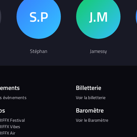
Stéphan
Jamessy
nements
Billetterie
es évènements
Voir la billetterie
os
Baromètre
RIFFX Festival
Voir le Baromètre
RIFFX Vibes
RIFFX Air