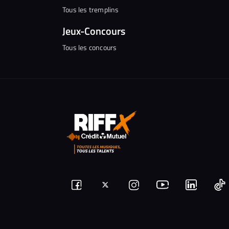
Tous les tremplins
Jeux-Concours
Tous les concours
Suivez-
Suivez-
Nous
Nous
N
Nous
nous
rejoindre
rejoindr
nous
rejoindre
r
sur
sur
sur
sur
sur
s