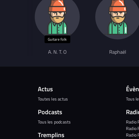
Guitare folk
A. N. T. O
Raphaël
Actus
Évè
Toutes les actus
Tous l
Podcasts
Radi
Tous les podcasts
Radio 
Radio 
Tremplins
Radio 