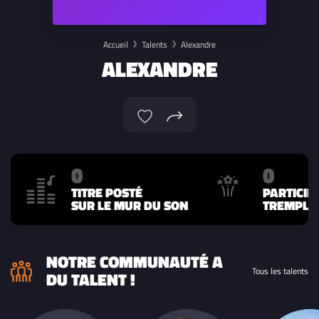
Accueil
Talents
Alexandre
ALEXANDRE
0
0
TITRE POSTÉ
PARTICIP
SUR LE MUR DU SON
TREMPLIN
NOTRE COMMUNAUTÉ A
Tous les talents
DU TALENT !