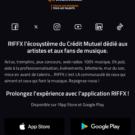
Suivez-
Suivez-
Nous
Nous
Nous
Nous
nous
nous
rejoindre
rejoindre
rejoindre
rejoi
RIFFX l’écosystème du Crédit Mutuel dédié aux
artistes et aux fans de musique.
sur
sur
sur
sur
sur
sur
Facebook
Twitter
Instagram
YouTube
Linkedin
Tikto
Actus, tremplins, jeux concours, web radios 100% musique, 0% pub,
aide à la professionnalisation, événements, billetterie, mur du son,
mise en avant de talents… RIFFX c’est LA communauté de ceux qui
aiment et ceux qui font la musique. Rejoignez-nous !
Prolongez l'expérience avec l'application RIFFX !
Disponible sur l'App Store et Google Play