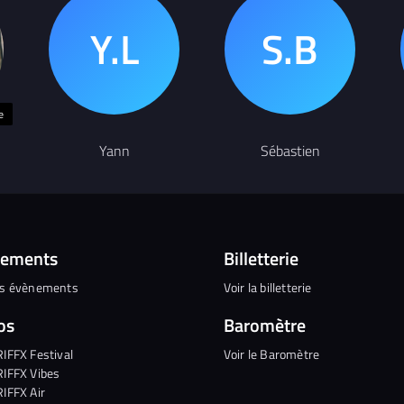
e
Yann
Sébastien
nements
Billetterie
es évènements
Voir la billetterie
os
Baromètre
RIFFX Festival
Voir le Baromètre
RIFFX Vibes
RIFFX Air