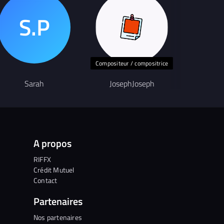
Compositeur / compositrice
Chanteur
Sarah
JosephJoseph
Y
A propos
RIFFX
Crédit Mutuel
Contact
Partenaires
Nos partenaires