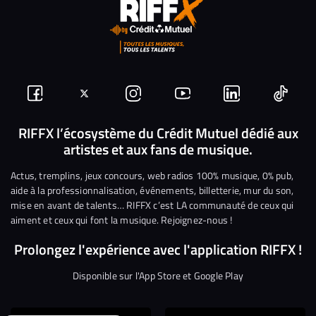
Suivez-
Suivez-
Nous
Nous
Nous
Nous
nous
nous
rejoindre
rejoindre
rejoindre
rejoi
RIFFX l’écosystème du Crédit Mutuel dédié aux
artistes et aux fans de musique.
sur
sur
sur
sur
sur
sur
Facebook
Twitter
Instagram
YouTube
Linkedin
Tikto
Actus, tremplins, jeux concours, web radios 100% musique, 0% pub,
aide à la professionnalisation, événements, billetterie, mur du son,
mise en avant de talents… RIFFX c’est LA communauté de ceux qui
aiment et ceux qui font la musique. Rejoignez-nous !
Prolongez l'expérience avec l'application RIFFX !
Disponible sur l'App Store et Google Play