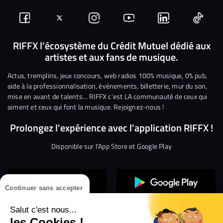
Suivez-
Suivez-
Nous
Nous
Nous
Nous
nous
nous
rejoindre
rejoindre
rejoindre
rejoi
RIFFX l’écosystème du Crédit Mutuel dédié aux
artistes et aux fans de musique.
sur
sur
sur
sur
sur
sur
Facebook
Twitter
Instagram
YouTube
Linkedin
Tikto
Actus, tremplins, jeux concours, web radios 100% musique, 0% pub,
aide à la professionnalisation, événements, billetterie, mur du son,
mise en avant de talents… RIFFX c’est LA communauté de ceux qui
aiment et ceux qui font la musique. Rejoignez-nous !
Prolongez l'expérience avec l'application RIFFX !
Disponible sur l'App Store et Google Play
Continuer sans accepter
Salut c'est nous...
les Cookies !