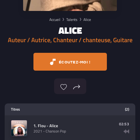
Accueil
Talents
Alice
ALICE
Auteur / Autrice, Chanteur / chanteuse, Guitare
ÉCOUTEZ-MOI !
Lecteur multimedia
Titres
(2)
Sélectionnez dans la playlist un
contenu à lire (audio/video)
02:53
1. Flou - Alice
2021
- Chanson Pop