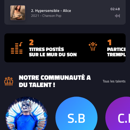
02:48
2. Hypersensible - Alice
2021
- Chanson Pop
2
1
TITRES POSTÉS
PARTICIP
SUR LE MUR DU SON
TREMPLIN
NOTRE COMMUNAUTÉ A
Tous les talents
DU TALENT !