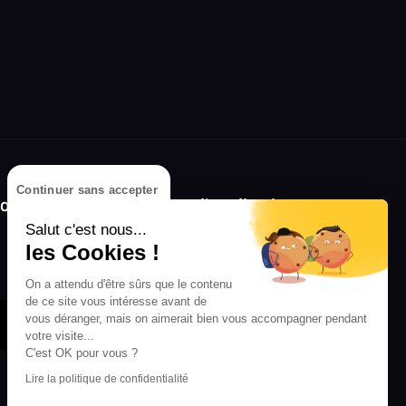
Continuer sans accepter
olongez l'expérience avec l'application
RIFFX !
Salut c'est nous...
les Cookies !
Disponible sur l'App Store et Google Play
On a attendu d'être sûrs que le contenu
de ce site vous intéresse avant de
vous déranger, mais on aimerait bien vous accompagner pendant
votre visite...
C'est OK pour vous ?
Lire la politique de confidentialité