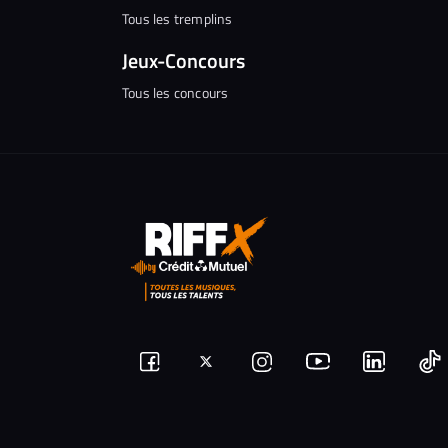
Tous les tremplins
Jeux-Concours
Tous les concours
Suivez-
Suivez-
Nous
Nous
N
Nous
nous
rejoindre
rejoindr
nous
rejoindre
r
sur
sur
sur
sur
sur
s