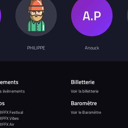
PHILIPPE
Anouck
nements
Billetterie
es évènements
Voir la billetterie
os
Baromètre
RIFFX Festival
Voir le Baromètre
RIFFX Vibes
RIFFX Air