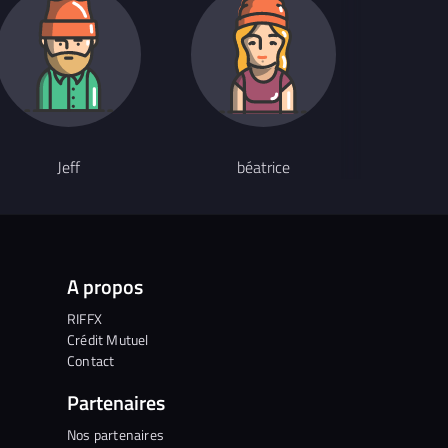
Compositeur
Jeff
béatrice
The t
A propos
RIFFX
Crédit Mutuel
Contact
Partenaires
Nos partenaires