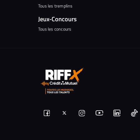
Tous les tremplins
Jeux-Concours
Tous les concours
Suivez-
Suivez-
Nous
Nous
N
Nous
nous
rejoindre
rejoindr
nous
rejoindre
r
sur
sur
sur
sur
sur
s