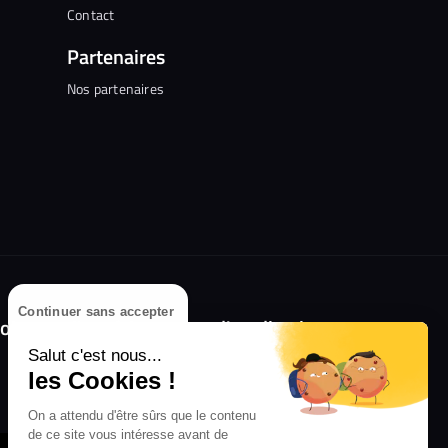
Contact
Partenaires
Nos partenaires
Continuer sans accepter
olongez l'expérience avec l'application
RIFFX !
Salut c'est nous...
les Cookies !
Disponible sur l'App Store et Google Play
On a attendu d'être sûrs que le contenu
de ce site vous intéresse avant de