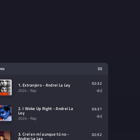
tres
(3)
02:32
1. Extranjero - Andrei La Ley
2024
- Rap
2. I Woke Up Right - Andrei La
03:37
Ley
2024
- Rap
3. Creí en mí aunque tú no -
02:52
Andrei La Ley