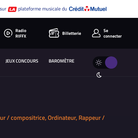
 sur
plateforme musicale du
Radio
Se
Billetterie
RIFFX
connecter
JEUX CONCOURS
BAROMÈTRE
Changer
Thème
le
clair
thème
Thème
de
sombre
RIFFX
ur / compositrice, Ordinateur, Rappeur /