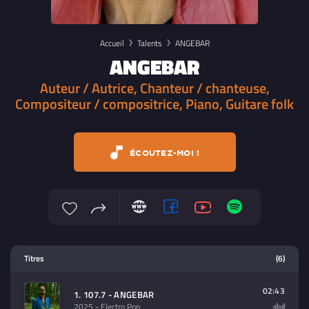
Accueil
Talents
ANGEBAR
ANGEBAR
Auteur / Autrice, Chanteur / chanteuse,
Compositeur / compositrice, Piano, Guitare folk
ÉCOUTEZ-MOI !
Lecteur multimedia
Titres
(6)
Sélectionnez dans la playlist un
contenu à lire (audio/video)
02:43
1. 107.7 - ANGEBAR
2025
- Electro Pop