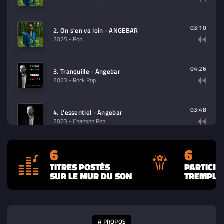
03:10
2. On s'en va loin - ANGEBAR
2025
- Pop
04:26
3. Tranquille - Angebar
2023
- Rock Pop
03:48
4. L'essentiel - Angebar
2023
- Chanson Pop
6
6
02:43
5. Parlez-moi - Angebar
2023
- Rock Indé
TITRES POSTÉS
PARTICIP
SUR LE MUR DU SON
TREMPLIN
03:46
6. EUX - Angebar Ft. Alelia
2023
- Pop
A PROPOS