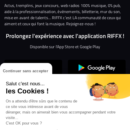
Facebook
Twitter
Instagram
YouTube
Linkedin
Tikto
Actus, tremplins, jeux concours, web radios 100% musique, 0% pub,
aide à la professionnalisation, événements, billetterie, mur du son,
mise en avant de talents… RIFFX c’est LA communauté de ceux qui
aiment et ceux qui font la musique. Rejoignez-nous !
Prolongez l'expérience avec l'application RIFFX !
Disponible sur l'App Store et Google Play
Continuer sans accepter
Salut c'est nous...
les Cookies !
On a attendu d'être sûrs que le contenu de
Confidentialité
Gestion des cookies
ce site vous intéresse avant de vous
Conditions générales d’utilisation
Mentions légales
déranger, mais on aimerait bien vous accompagner pendant votre
visite...
Aide en ligne
Crédit Mutuel
Inscription
×
ouvrez les webradios RIFFX
C'est OK pour vous ?
Accessibilité : non conforme