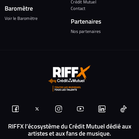
Crédit Mutuel
Baromètre
Contact
Voir le Baromètre
Partenaires
Nos partenaires
Suivez-
Suivez-
Nous
Nous
Nous
Nous
nous
nous
rejoindre
rejoindre
rejoindre
rejoi
RIFFX l’écosystème du Crédit Mutuel dédié aux
artistes et aux fans de musique.
sur
sur
sur
sur
sur
sur