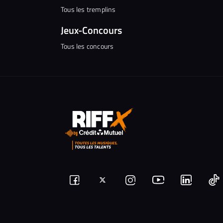
Tous les tremplins
Jeux-Concours
Tous les concours
Suivez-
Suivez-
Nous
Nous
N
Nous
nous
rejoindre
rejoindr
nous
rejoindre
r
sur
sur
sur
sur
sur
s