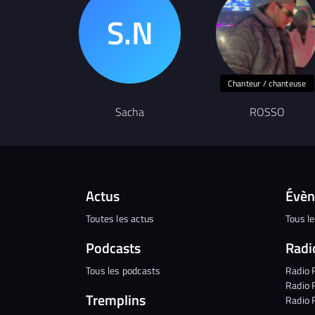
Chanteur / chanteuse
Sacha
ROSSO
Actus
Évè
Toutes les actus
Tous l
Podcasts
Radi
Tous les podcasts
Radio 
Radio 
Tremplins
Radio 