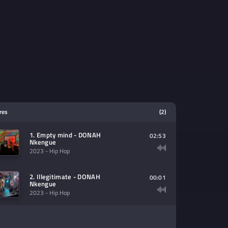
tres
(2)
1. Empty mind - DONAH
02:53
Nkengue
2023
- Hip Hop
2. Illegitimate - DONAH
00:01
Nkengue
2023
- Hip Hop