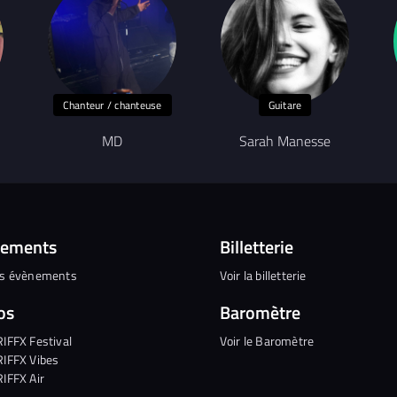
Chanteur / chanteuse
Guitare
MD
Sarah Manesse
nements
Billetterie
es évènements
Voir la billetterie
os
Baromètre
RIFFX Festival
Voir le Baromètre
RIFFX Vibes
RIFFX Air