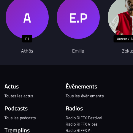
DJ
Auteur / A
Athōs
Emilie
Zoku
Actus
Évènements
Toutes les actus
Tous les évènements
Podcasts
Radios
Tous les podcasts
Radio RIFFX Festival
Radio RIFFX Vibes
Tremplins
Radio RIFFX Air