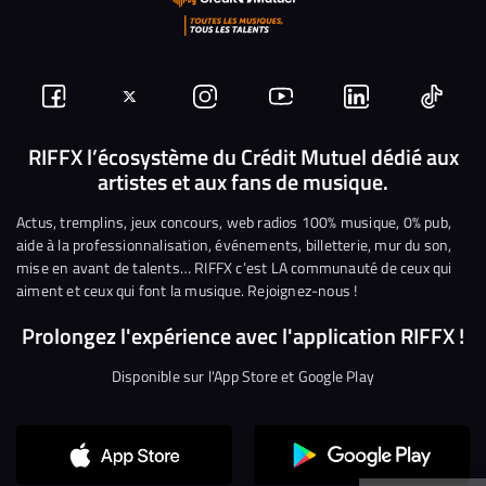
Suivez-
Suivez-
Nous
Nous
Nous
Nous
nous
nous
rejoindre
rejoindre
rejoindre
rejoi
RIFFX l’écosystème du Crédit Mutuel dédié aux
artistes et aux fans de musique.
sur
sur
sur
sur
sur
sur
Facebook
Twitter
Instagram
YouTube
Linkedin
Tikto
Actus, tremplins, jeux concours, web radios 100% musique, 0% pub,
aide à la professionnalisation, événements, billetterie, mur du son,
mise en avant de talents… RIFFX c’est LA communauté de ceux qui
aiment et ceux qui font la musique. Rejoignez-nous !
Prolongez l'expérience avec l'application RIFFX !
Disponible sur l'App Store et Google Play
Continuer sans accepter