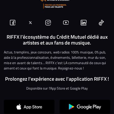
Suivez-
Suivez-
Nous
Nous
Nous
Nous
nous
nous
rejoindre
rejoindre
rejoindre
rejoi
RIFFX l’écosystème du Crédit Mutuel dédié aux
artistes et aux fans de musique.
sur
sur
sur
sur
sur
sur
Facebook
Twitter
Instagram
YouTube
Linkedin
Tikto
Actus, tremplins, jeux concours, web radios 100% musique, 0% pub,
aide à la professionnalisation, événements, billetterie, mur du son,
mise en avant de talents… RIFFX c’est LA communauté de ceux qui
aiment et ceux qui font la musique. Rejoignez-nous !
Prolongez l'expérience avec l'application RIFFX !
Disponible sur l'App Store et Google Play