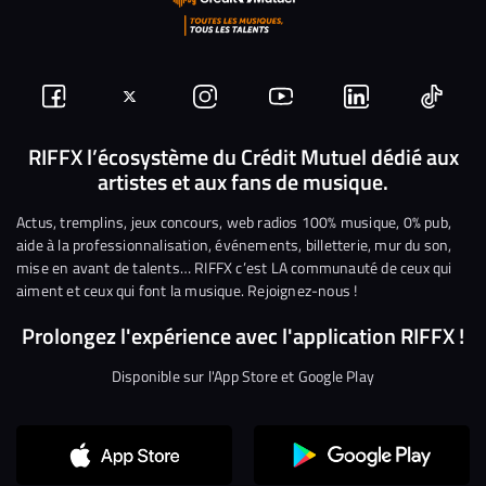
Suivez-
Suivez-
Nous
Nous
Nous
Nous
nous
nous
rejoindre
rejoindre
rejoindre
rejoi
RIFFX l’écosystème du Crédit Mutuel dédié aux
artistes et aux fans de musique.
sur
sur
sur
sur
sur
sur
Facebook
Twitter
Instagram
YouTube
Linkedin
Tikto
Actus, tremplins, jeux concours, web radios 100% musique, 0% pub,
aide à la professionnalisation, événements, billetterie, mur du son,
mise en avant de talents… RIFFX c’est LA communauté de ceux qui
aiment et ceux qui font la musique. Rejoignez-nous !
Prolongez l'expérience avec l'application RIFFX !
Disponible sur l'App Store et Google Play