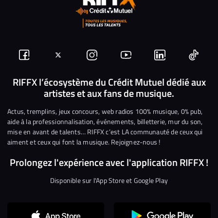
Suivez-
Suivez-
Nous
Nous
Nous
Nous
nous
nous
rejoindre
rejoindre
rejoindre
rejoi
RIFFX l’écosystème du Crédit Mutuel dédié aux
artistes et aux fans de musique.
sur
sur
sur
sur
sur
sur
Facebook
Twitter
Instagram
YouTube
Linkedin
Tikto
Actus, tremplins, jeux concours, web radios 100% musique, 0% pub,
aide à la professionnalisation, événements, billetterie, mur du son,
mise en avant de talents… RIFFX c’est LA communauté de ceux qui
aiment et ceux qui font la musique. Rejoignez-nous !
Prolongez l'expérience avec l'application RIFFX !
Disponible sur l'App Store et Google Play