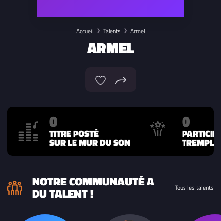
Accueil
Talents
Armel
ARMEL
0
0
TITRE POSTÉ
PARTICIP
SUR LE MUR DU SON
TREMPLIN
NOTRE COMMUNAUTÉ A
Tous les talents
DU TALENT !